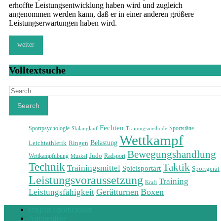
erhoffte Leistungsentwicklung haben wird und zugleich
angenommen werden kann, daß er in einer anderen größere
Leistungserwartungen haben wird.
weiter
Volltextsuche
Search
Search
Fechten
Sportpsychologie
Sportstätte
Skilanglauf
Trainingsmethode
Wettkampf
Belastung
Leichtathletik
Ringen
Bewegungshandlung
Judo
Wettkampfübung
Radsport
Muskel
Technik
Taktik
Trainingsmittel
Spielsportart
Sportgerät
Leistungsvoraussetzung
Training
Kraft
Leistungsfähigkeit
Gerätturnen
Boxen
Projekt Sportlexikon
Autorenliste