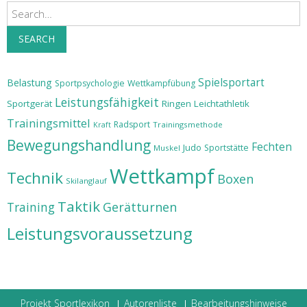
Search
SEARCH
Spielsportart
Belastung
Sportpsychologie
Wettkampfübung
Leistungsfähigkeit
Sportgerät
Ringen
Leichtathletik
Trainingsmittel
Radsport
Trainingsmethode
Kraft
Bewegungshandlung
Fechten
Judo
Sportstätte
Muskel
Wettkampf
Technik
Boxen
Skilanglauf
Taktik
Training
Gerätturnen
Leistungsvoraussetzung
Projekt Sportlexikon
Autorenliste
Bearbeitungshinweise