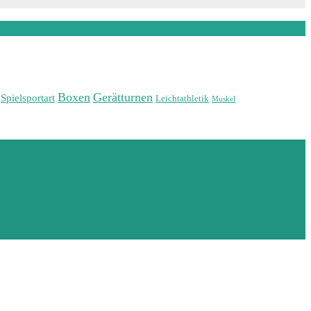
Boxen
Gerätturnen
Spielsportart
Leichtathletik
Muskel