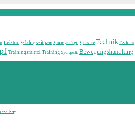
Technik
Leistungsfähigkeit
Fechten
Sportpsychologie
Sportstätte
de
Kraft
pf
Bewegungshandlung
Training
Trainingsmittel
Sportgerät
ress Ray