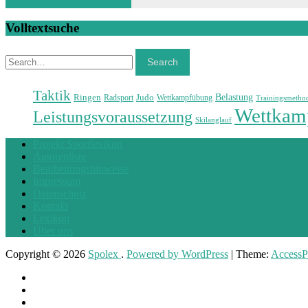
Volltextsuche
Search
Search
Taktik
Belastung
Ringen
Judo
Radsport
Wettkampfübung
Trainingsmetho
Wettkam
Leistungsvoraussetzung
Skilanglauf
Projekt Sportlexikon
Autorenliste
Bearbeitungshinweise
Impressum
Datenschutz
Kontakt
Lexikon
Über uns
Copyright © 2026
Spolex
.
Powered by WordPress
|
Theme:
AccessP