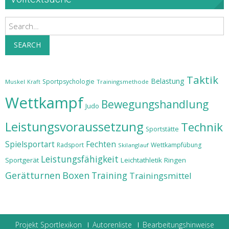
Search
SEARCH
Taktik
Belastung
Sportpsychologie
Muskel
Trainingsmethode
Kraft
Wettkampf
Bewegungshandlung
Judo
Leistungsvoraussetzung
Technik
Sportstätte
Spielsportart
Fechten
Radsport
Wettkampfübung
Skilanglauf
Leistungsfähigkeit
Sportgerät
Leichtathletik
Ringen
Gerätturnen
Boxen
Training
Trainingsmittel
Projekt Sportlexikon
Autorenliste
Bearbeitungshinweise