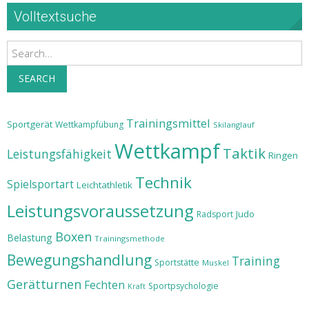
Volltextsuche
Search
SEARCH
Trainingsmittel
Sportgerät
Wettkampfübung
Skilanglauf
Wettkampf
Taktik
Leistungsfähigkeit
Ringen
Technik
Spielsportart
Leichtathletik
Leistungsvoraussetzung
Judo
Radsport
Boxen
Belastung
Trainingsmethode
Bewegungshandlung
Training
Sportstätte
Muskel
Gerätturnen
Fechten
Sportpsychologie
Kraft