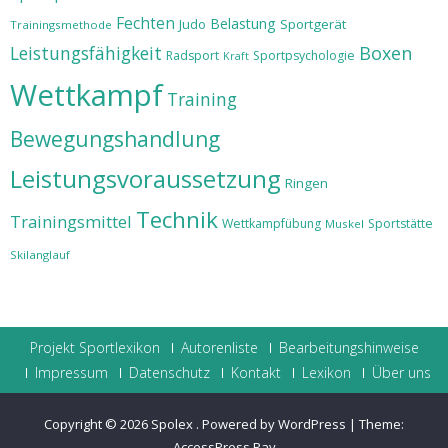
Fechten
Belastung
Judo
Sportgerät
Trainingsmethode
Leistungsfähigkeit
Boxen
Radsport
Sportpsychologie
Kraft
Wettkampf
Training
Bewegungshandlung
Leistungsvoraussetzung
Ringen
Technik
Trainingsmittel
Wettkampfübung
Sportstätte
Muskel
Skilanglauf
Projekt Sportlexikon
Autorenliste
Bearbeitungshinweise
Impressum
Datenschutz
Kontakt
Lexikon
Über uns
Copyright © 2026
Spolex
.
Powered by WordPress
|
Theme:
AccessPress Ray