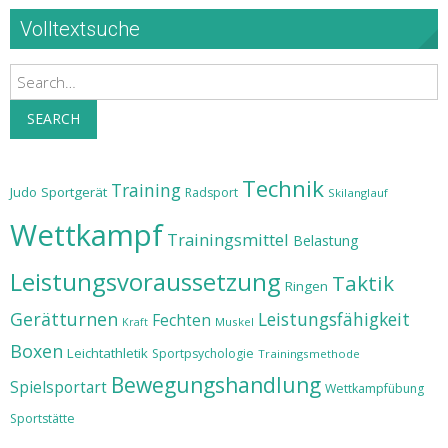
Volltextsuche
Search
SEARCH
Technik
Training
Judo
Sportgerät
Radsport
Skilanglauf
Wettkampf
Trainingsmittel
Belastung
Leistungsvoraussetzung
Taktik
Ringen
Gerätturnen
Leistungsfähigkeit
Fechten
Muskel
Kraft
Boxen
Leichtathletik
Sportpsychologie
Trainingsmethode
Bewegungshandlung
Spielsportart
Wettkampfübung
Sportstätte