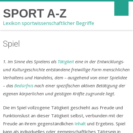
SPORT A-Z
Lexikon sportwissenschaftlicher Begriffe
Spiel
1. Im Sinne des Spielens als
Tätigkeit
eine in der Entwicklungs-
und Kulturgeschichte entstandene freiwillige Form menschlichen
Verhaltens und Handelns, dem – ausgehend von einer Spielidee
– das
Bedürfnis
nach einer spezifischen aktiven Betätigung der
eigenen körperlichen und geistigen Kräfte zugrunde liegt.
Die im Spiel vollzogene Tätigkeit geschieht aus Freude und
Funktionslust an dieser Tätigkeit selbst, verbunden mit der
Freude an ihrem gegenständlichen
Inhalt
und Ergebnis. Spiel
kann als individuelles oder gemeinschaftliches Tätigsein in