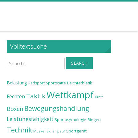
Volltextsuche
Search
SEARCH
Belastung
Leichtathletik
Radsport
Sportstätte
Wettkampf
Taktik
Fechten
Kraft
Bewegungshandlung
Boxen
Leistungsfähigkeit
Ringen
Sportpsychologie
Technik
Sportgerät
Muskel
Skilanglauf