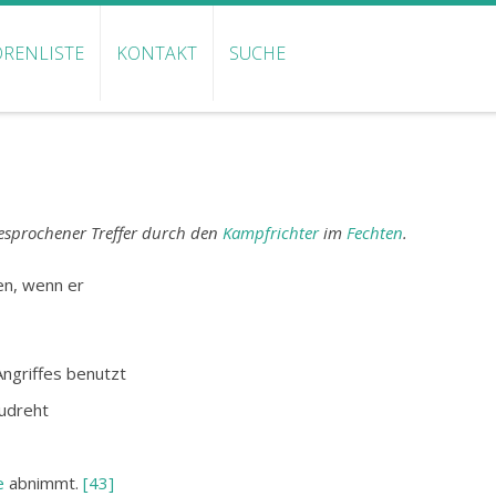
RENLISTE
KONTAKT
SUCHE
esprochener Treffer durch den
Kampfrichter
im
Fechten
.
en, wenn er
ngriffes benutzt
udreht
e
abnimmt.
[43]