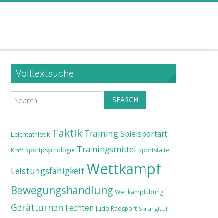
Volltextsuche
Search
SEARCH
Taktik
Training
Spielsportart
Leichtathletik
Trainingsmittel
Sportpsychologie
Sportstätte
Kraft
Wettkampf
Leistungsfähigkeit
Bewegungshandlung
Wettkampfübung
Gerätturnen
Fechten
Judo
Radsport
Skilanglauf