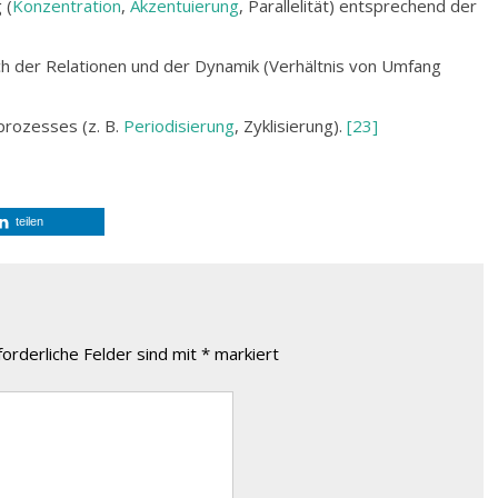
 (
Konzentration
,
Akzentuierung
, Parallelität) entsprechend der
ich der Relationen und der Dynamik (Verhältnis von Umfang
prozesses (z. B.
Periodisierung
, Zyklisierung).
[23]
teilen
forderliche Felder sind mit
*
markiert