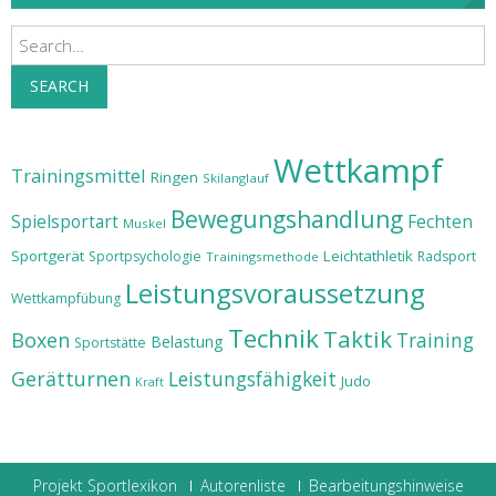
Search
SEARCH
Wettkampf
Trainingsmittel
Ringen
Skilanglauf
Bewegungshandlung
Spielsportart
Fechten
Muskel
Sportgerät
Leichtathletik
Sportpsychologie
Radsport
Trainingsmethode
Leistungsvoraussetzung
Wettkampfübung
Technik
Taktik
Boxen
Training
Belastung
Sportstätte
Gerätturnen
Leistungsfähigkeit
Judo
Kraft
Projekt Sportlexikon
Autorenliste
Bearbeitungshinweise