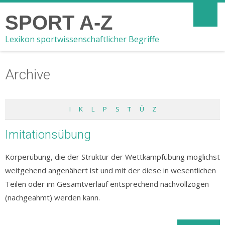
SPORT A-Z
Lexikon sportwissenschaftlicher Begriffe
Archive
I
K
L
P
S
T
Ü
Z
Imitationsübung
Körperübung, die der Struktur der Wettkampfübung möglichst
weitgehend angenähert ist und mit der diese in wesentlichen
Teilen oder im Gesamtverlauf entsprechend nachvollzogen
(nachgeahmt) werden kann.