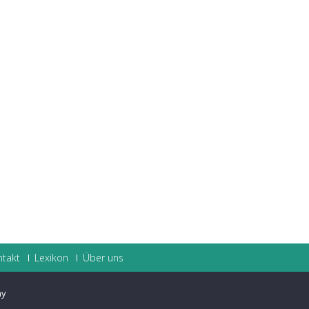
ntakt
Lexikon
Über uns
ay