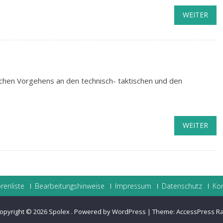
WEITER
schen Vorgehens an den technisch- taktischen und den
WEITER
renliste
Bearbeitungshinweise
Impressum
Datenschutz
Ko
opyright © 2026
Spolex
.
Powered by WordPress
|
Theme:
AccessPress R