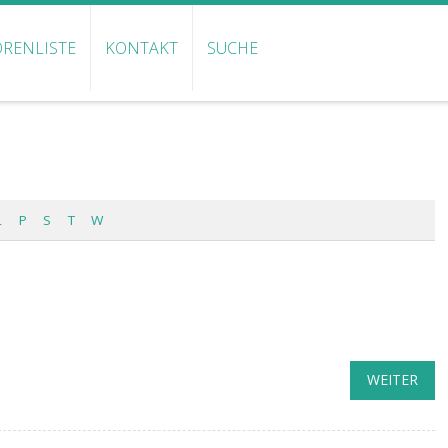
RENLISTE
KONTAKT
SUCHE
L
P
S
T
W
WEITER