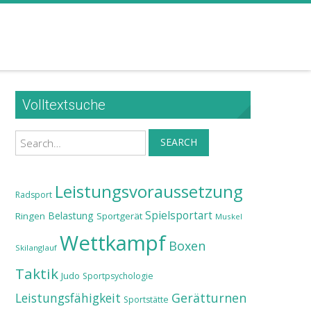
Volltextsuche
Search
SEARCH
Leistungsvoraussetzung
Radsport
Spielsportart
Belastung
Ringen
Sportgerät
Muskel
Wettkampf
Boxen
Skilanglauf
Taktik
Judo
Sportpsychologie
Leistungsfähigkeit
Gerätturnen
Sportstätte