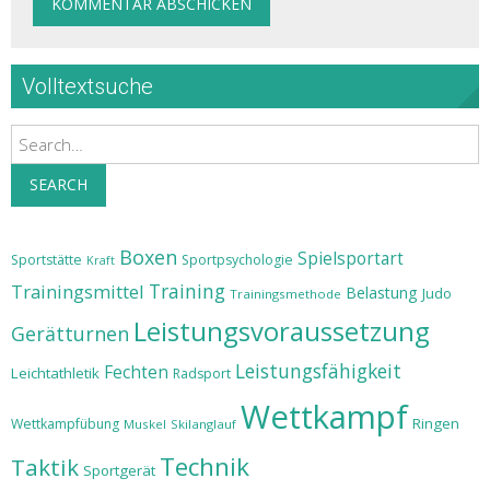
Volltextsuche
Search
SEARCH
Boxen
Spielsportart
Sportstätte
Sportpsychologie
Kraft
Training
Trainingsmittel
Belastung
Judo
Trainingsmethode
Leistungsvoraussetzung
Gerätturnen
Leistungsfähigkeit
Fechten
Leichtathletik
Radsport
Wettkampf
Ringen
Wettkampfübung
Muskel
Skilanglauf
Technik
Taktik
Sportgerät