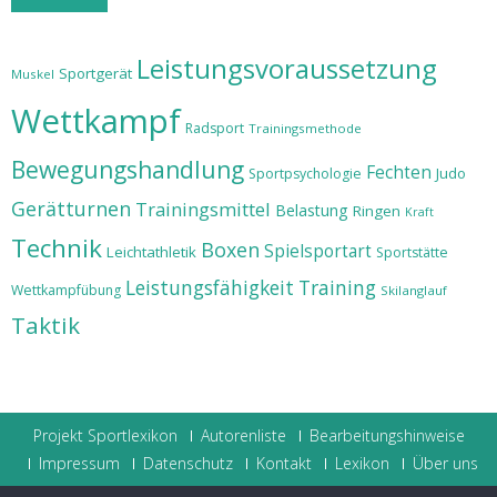
Leistungsvoraussetzung
Sportgerät
Muskel
Wettkampf
Radsport
Trainingsmethode
Bewegungshandlung
Fechten
Judo
Sportpsychologie
Gerätturnen
Trainingsmittel
Belastung
Ringen
Kraft
Technik
Boxen
Spielsportart
Leichtathletik
Sportstätte
Leistungsfähigkeit
Training
Wettkampfübung
Skilanglauf
Taktik
Projekt Sportlexikon
Autorenliste
Bearbeitungshinweise
Impressum
Datenschutz
Kontakt
Lexikon
Über uns