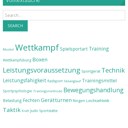
Volltextsuche
Search
SEARCH
Wettkampf
Training
Spielsportart
Muskel
Boxen
Wettkampfübung
Leistungsvoraussetzung
Technik
Sportgerät
Leistungsfähigkeit
Trainingsmittel
Radsport
Skilanglauf
Bewegungshandlung
Sportpsychologie
Trainingsmethode
Gerätturnen
Fechten
Belastung
Ringen
Leichtathletik
Taktik
Judo
Sportstätte
Kraft