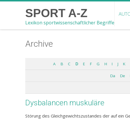
SPORT A-Z
AUTO
Lexikon sportwissenschaftlicher Begriffe
Archive
A
B
C
D
E
F
G
H
I
J
K
Da
De
Dysbalancen muskuläre
Störung des Gleichgewichtszustandes der auf ein Ge