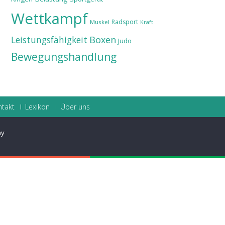
Wettkampf
Radsport
Muskel
Kraft
Leistungsfähigkeit
Boxen
Judo
Bewegungshandlung
ntakt
Lexikon
Über uns
ay