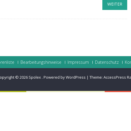
WEITER
renliste
Bearbeitungshinweise
Impressum
Datenschutz
Ko
opyright © 2026
Spolex
.
Powered by WordPress
|
Theme:
AccessPress R