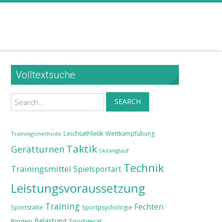
Volltextsuche
Search
SEARCH
Leichtathletik
Wettkampfübung
Trainingsmethode
Taktik
Gerätturnen
Skilanglauf
Technik
Trainingsmittel
Spielsportart
Leistungsvoraussetzung
Training
Fechten
Sportstätte
Sportpsychologie
Belastung
Ringen
Sportgerät