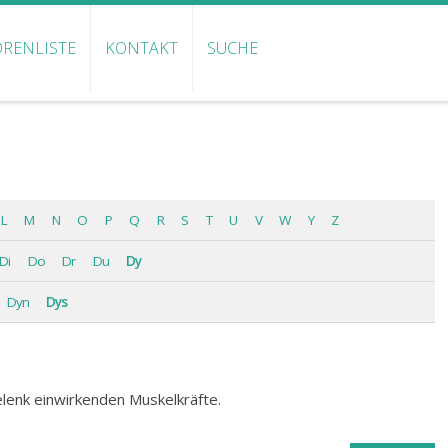
RENLISTE
KONTAKT
SUCHE
L
M
N
O
P
Q
R
S
T
U
V
W
Y
Z
Di
Do
Dr
Du
Dy
Dyn
Dys
lenk einwirkenden Muskelkräfte.