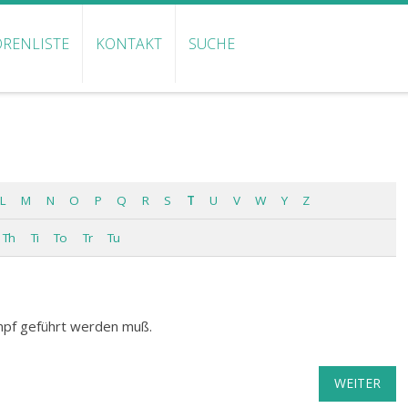
RENLISTE
KONTAKT
SUCHE
L
M
N
O
P
Q
R
S
T
U
V
W
Y
Z
Th
Ti
To
Tr
Tu
ampf geführt werden muß.
WEITER