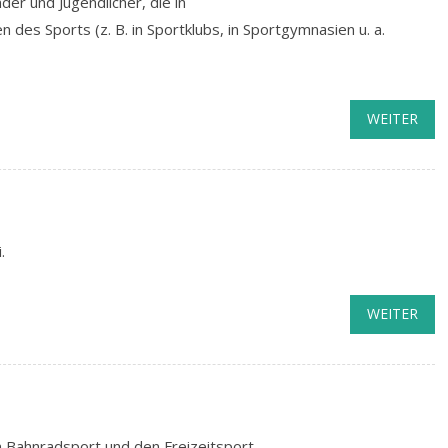
er und Jugendlicher, die in
 des Sports (z. B. in Sportklubs, in Sportgymnasien u. a.
WEITER
.
WEITER
n Bahnradsport und den Freizeitsport.