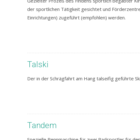
Gezielter Prozeß des Findens sportlich begabter Kind
der sportlichen Tätigkeit gesichtet und Förderzentren
Einrichtungen) zugeführt (empfohlen) werden.
Talski
Der in der Schrägfahrt am Hang talseifig geführte Ski
Tandem
Spezielle Rennmaschine für zwei Radsportler für de