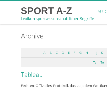
SPORT A-Z
AUTO
Lexikon sportwissenschaftlicher Begriffe
Archive
A
B
C
D
E
F
G
H
I
J
K
Ta
Te
Tableau
Fechten: Offizielles Protokoll, das zu jedem Wettk