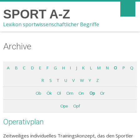
SPORT A-Z
Lexikon sportwissenschaftlicher Begriffe
Archive
A
B
C
D
E
F
G
H
I
J
K
L
M
N
O
P
Q
R
S
T
U
V
W
Y
Z
Ob
Ök
Ol
Om
On
Op
Or
Ope
Opf
Operativplan
Zeitweiliges individuelles Trainingskonzept, das den Sportler