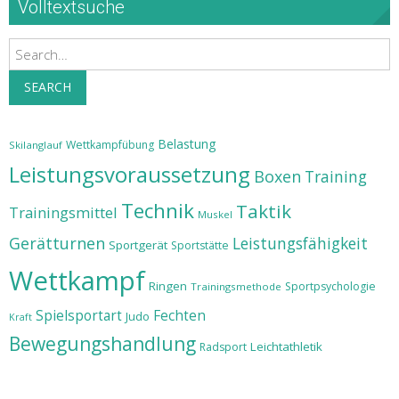
Volltextsuche
Search
SEARCH
Belastung
Wettkampfübung
Skilanglauf
Leistungsvoraussetzung
Boxen
Training
Technik
Taktik
Trainingsmittel
Muskel
Gerätturnen
Leistungsfähigkeit
Sportgerät
Sportstätte
Wettkampf
Ringen
Sportpsychologie
Trainingsmethode
Spielsportart
Fechten
Judo
Kraft
Bewegungshandlung
Leichtathletik
Radsport