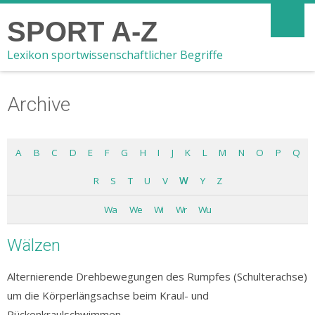
SPORT A-Z
Lexikon sportwissenschaftlicher Begriffe
Archive
A
B
C
D
E
F
G
H
I
J
K
L
M
N
O
P
Q
R
S
T
U
V
W
Y
Z
Wa
We
Wi
Wr
Wu
Wälzen
Alternierende Drehbewegungen des Rumpfes (Schulterachse)
um die Körperlängsachse beim Kraul- und
Rückenkraulschwimmen.