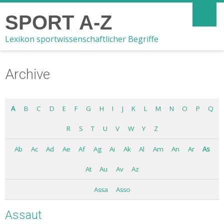
SPORT A-Z
Lexikon sportwissenschaftlicher Begriffe
Archive
A
B
C
D
E
F
G
H
I
J
K
L
M
N
O
P
Q
R
S
T
U
V
W
Y
Z
Ab
Ac
Ad
Ae
Af
Ag
Ai
Ak
Al
Am
An
Ar
As
At
Au
Av
Az
Assa
Asso
Assaut