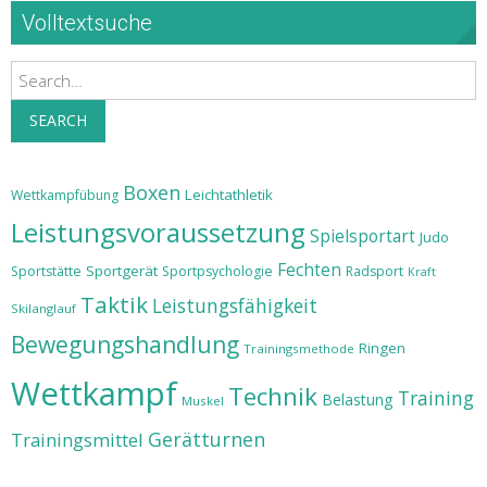
Volltextsuche
Search
SEARCH
Boxen
Leichtathletik
Wettkampfübung
Leistungsvoraussetzung
Spielsportart
Judo
Fechten
Sportgerät
Sportstätte
Sportpsychologie
Radsport
Kraft
Taktik
Leistungsfähigkeit
Skilanglauf
Bewegungshandlung
Ringen
Trainingsmethode
Wettkampf
Technik
Training
Belastung
Muskel
Gerätturnen
Trainingsmittel