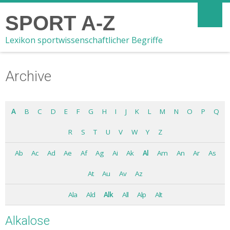
SPORT A-Z
Lexikon sportwissenschaftlicher Begriffe
Archive
A
B
C
D
E
F
G
H
I
J
K
L
M
N
O
P
Q
R
S
T
U
V
W
Y
Z
Ab
Ac
Ad
Ae
Af
Ag
Ai
Ak
Al
Am
An
Ar
As
At
Au
Av
Az
Ala
Ald
Alk
All
Alp
Alt
Alkalose