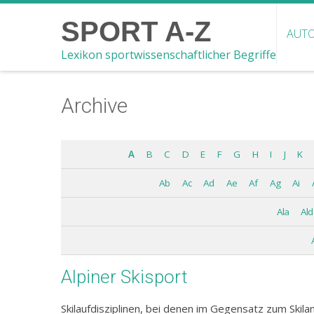
SPORT A-Z
AUTO
Lexikon sportwissenschaftlicher Begriffe
Archive
A
B
C
D
E
F
G
H
I
J
K
Ab
Ac
Ad
Ae
Af
Ag
Ai
Ala
Ald
Alpiner Skisport
Skilaufdisziplinen, bei denen im Gegensatz zum Skil