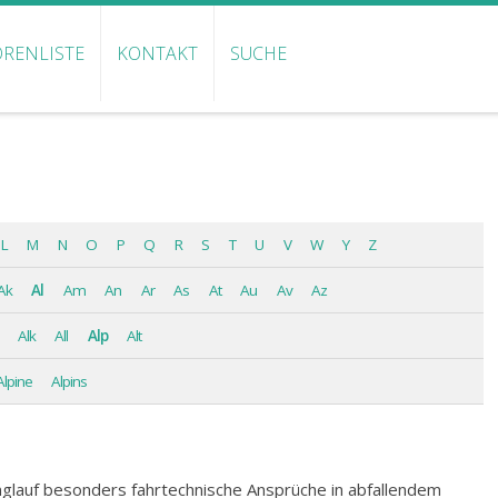
RENLISTE
KONTAKT
SUCHE
L
M
N
O
P
Q
R
S
T
U
V
W
Y
Z
Ak
Al
Am
An
Ar
As
At
Au
Av
Az
Alk
All
Alp
Alt
Alpine
Alpins
anglauf besonders fahrtechnische Ansprüche in abfallendem