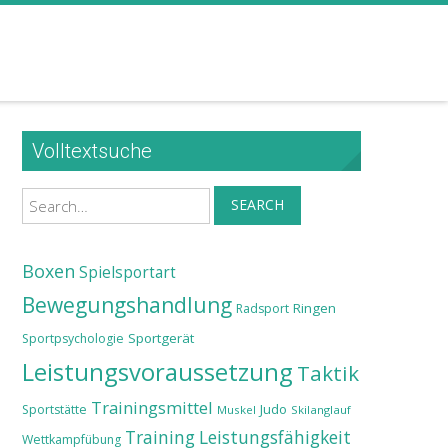
Volltextsuche
Search
SEARCH
Boxen
Spielsportart
Bewegungshandlung
Ringen
Radsport
Sportgerät
Sportpsychologie
Leistungsvoraussetzung
Taktik
Trainingsmittel
Judo
Sportstätte
Muskel
Skilanglauf
Training
Leistungsfähigkeit
Wettkampfübung