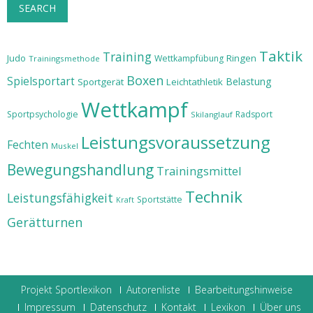
SEARCH
Taktik
Training
Judo
Ringen
Wettkampfübung
Trainingsmethode
Boxen
Spielsportart
Belastung
Sportgerät
Leichtathletik
Wettkampf
Sportpsychologie
Radsport
Skilanglauf
Leistungsvoraussetzung
Fechten
Muskel
Bewegungshandlung
Trainingsmittel
Technik
Leistungsfähigkeit
Sportstätte
Kraft
Gerätturnen
Projekt Sportlexikon
Autorenliste
Bearbeitungshinweise
Impressum
Datenschutz
Kontakt
Lexikon
Über uns