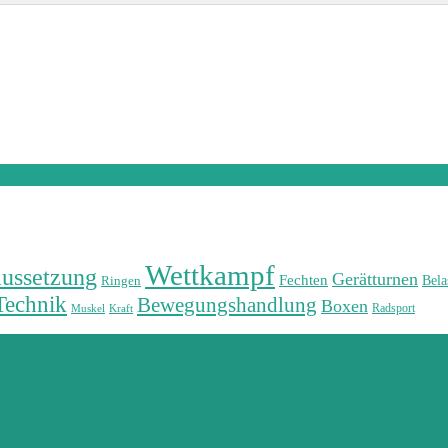
Wettkampf
aussetzung
Gerätturnen
Fechten
Bela
Ringen
Technik
Bewegungshandlung
Boxen
Radsport
Muskel
Kraft