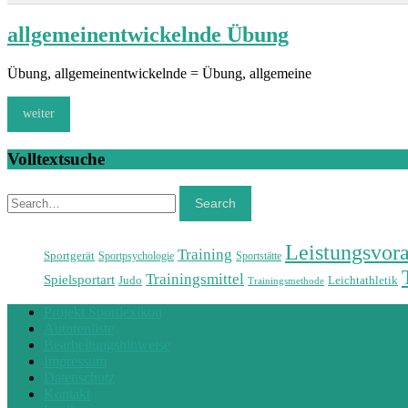
allgemeinentwickelnde Übung
Übung, allgemeinentwickelnde = Übung, allgemeine
weiter
Volltextsuche
Search
Search
Leistungsvor
Training
Sportgerät
Sportpsychologie
Sportstätte
Trainingsmittel
Spielsportart
Judo
Leichtathletik
Trainingsmethode
Projekt Sportlexikon
Autorenliste
Bearbeitungshinweise
Impressum
Datenschutz
Kontakt