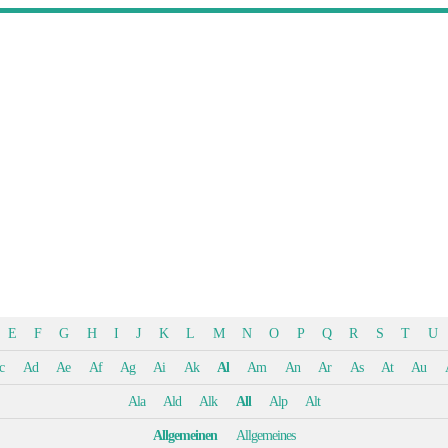
E
F
G
H
I
J
K
L
M
N
O
P
Q
R
S
T
U
c
Ad
Ae
Af
Ag
Ai
Ak
Al
Am
An
Ar
As
At
Au
Ala
Ald
Alk
All
Alp
Alt
Allgemeinen
Allgemeines