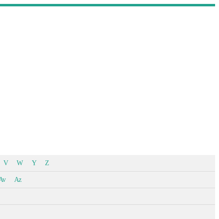
V
W
Y
Z
Av
Az